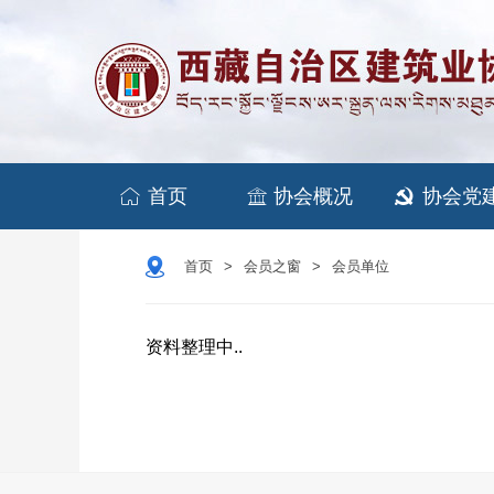


首页
协会概况
协会党

首页
会员之窗
会员单位
>
>
资料整理中..