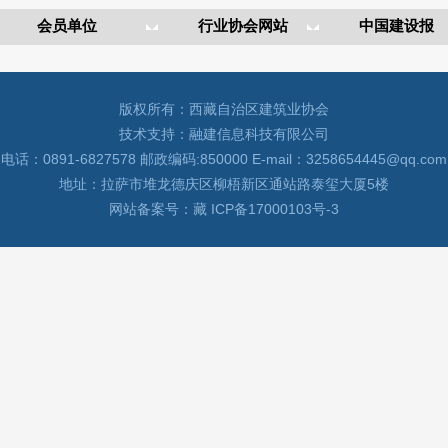
版权所有：西藏自治区建筑业协会
技术支持：融建信息科技有限公司
电话：0891-6827578 邮政编码:850000 E-mail：3258654445@qq.com
地址：拉萨市堆龙德庆区柳梧新区通站路泰玺大厦5楼
网站备案号：藏 ICP备17000103号-3