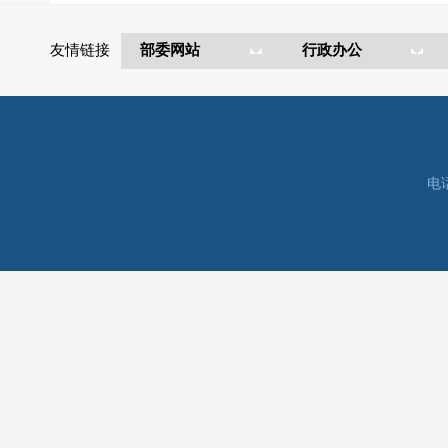
友情链接
电话