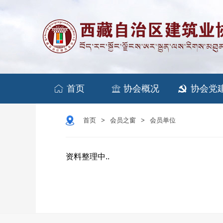


首页
协会概况
协会党

首页
会员之窗
会员单位
>
>
资料整理中..