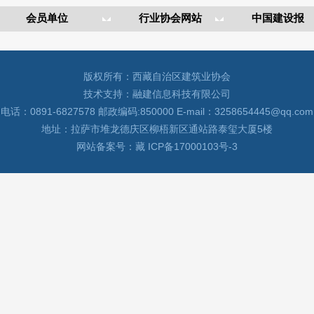
版权所有：西藏自治区建筑业协会
技术支持：融建信息科技有限公司
电话：0891-6827578 邮政编码:850000 E-mail：3258654445@qq.com
地址：拉萨市堆龙德庆区柳梧新区通站路泰玺大厦5楼
网站备案号：藏 ICP备17000103号-3